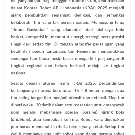
hal yang dikejar. Bagi Rengganis Robotic Club, keikutsertaan
dalam Kontes Robot ABU Indonesia (KRAI) 2025 menjadi
ajang pembuktian semangat, dedikasi, dan semangat
kolaboratif tim yang tak pernah padam. Mengusung tema
“Robot Basketball” yang diadaptasi dari olahraga bola
basket, kompetisi ini menuntut sinergi, strategi, serta presisi
tinggi dari setiap tim. Di tengah atmosfer persaingan yang
ketat dan penuh tantangan, tim Rengganis menunjukkan
semangat luar biasa meski harus mengakhiri perjuangan di
tingkat regional dan belum berhasil melaju ke tingkat
nasional.
Sesuai dengan aturan resmi KRAI 2025, pertandingan
berlangsung di arena berukuran 15 × 8 meter, dengan dua
tim saling bergantian menjadi ofensif dan defensif. Tiap tim
diberi waktu 20 detik dalam satu
possession
untuk mencetak
poin melalui mekanisme operan (
passing
), giring bola
(
dribbling
), atau tembakan ke ring. Robot yang digunakan
pun harus memenuhi kriteria teknis yang ketat. Setiap tim
wajib membawa dua unit robot yang dapat berupa robot